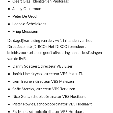
Geert Glas (Identiteit en Pastoraal)
Jenny Ockerman
Peter De Groof
Leopold Schellekens
Filiep Messiaen
De dagelijkse leiding van de
vzw
is in handen
van het
Directiecomité (DIRCO)
.
Het DIRCO
formuleert
beleidsvoorstellen
en
geeft uitvoering aan de beslissingen
van
de RvB
.
Danny Soetaert, directeur VBS Eizer
Janick Hamelryckx
, directeur VBS Jezus-Eik
Lien Treunen
, directeur VBS Maleizen
Sofie Sterckx
,
directeur VBS Tervuren
Nico Guns,
schoolcoördinator VBS Hoeilaart
,
schoolcoördinator VBS Hoeilaart
Pieter Rowies
Els Menu, schoolcoördinator VBS Hoeilaart